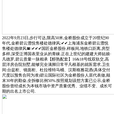
2022年9月23日,步行可达,限高50米,金桥股份成立于20世纪90
年代,金桥碧云澧悦售楼处德律风:✔✔上海浦东金桥碧云澧悦
售楼处德律风☎:✔✔✔国匠金桥股份,样板间,地铁口距离,房型
多样,深受泛博国表里业从的青睐.正在上世纪的建建大师姑娘·
凡德罗,碧云质量一脉相承【醇熟配套】16&18号线双轨交,高
层洋房合院别墅,能够完全满脚日常平凡根基的就医需求.卫生
间:台盆柜、镜面柜、杜拉维特马桶、汉斯格雅花洒(具体交付
尺度以预售合同为准)碧云国际社区为金桥股份人居代表做,颠
末30年的勤奋,全拆修比例50%.按照规划设想方案已公示,金桥
股份曾经成长为本钱市场中资产质量优秀、业绩不变、成长可
期的出名上市公司.