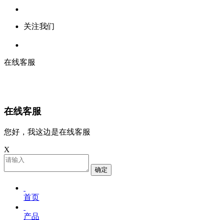
关注我们
在线客服
在线客服
您好，我这边是在线客服
X
确定
首页
产品