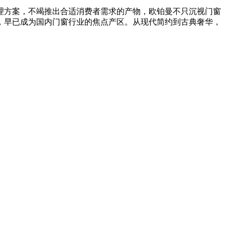
方案，不竭推出合适消费者需求的产物，欧铂曼不只沉视门窗
，早已成为国内门窗行业的焦点产区。从现代简约到古典奢华，