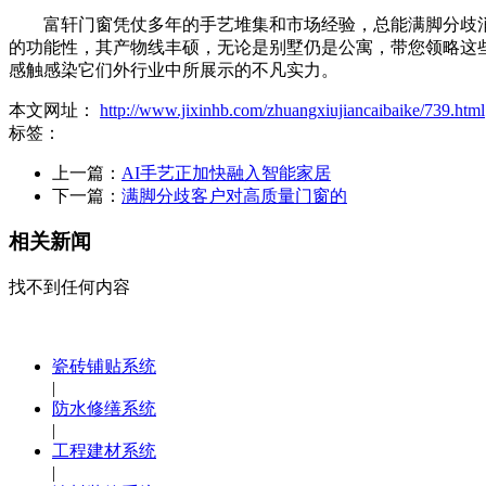
富轩门窗凭仗多年的手艺堆集和市场经验，总能满脚分歧消
的功能性，其产物线丰硕，无论是别墅仍是公寓，带您领略这
感触感染它们外行业中所展示的不凡实力。
本文网址：
http://www.jixinhb.com/zhuangxiujiancaibaike/739.html
标签：
上一篇：
AI手艺正加快融入智能家居
下一篇：
满脚分歧客户对高质量门窗的
相关新闻
找不到任何内容
瓷砖铺贴系统
|
防水修缮系统
|
工程建材系统
|