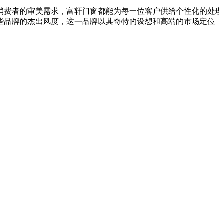
费者的审美需求，富轩门窗都能为每一位客户供给个性化的处理
些品牌的杰出风度，这一品牌以其奇特的设想和高端的市场定位